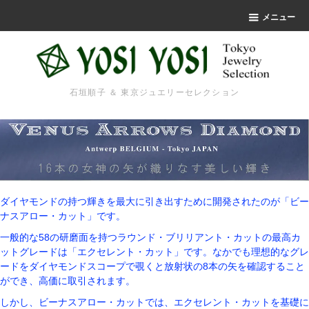
メニュー
石垣順子 ＆ 東京ジュエリーセレクション
ダイヤモンドの持つ輝きを最大に引き出すために開発されたのが「ビー
ナスアロー・カット」です。
一般的な58の研磨面を持つラウンド・ブリリアント・カットの最高カ
ットグレードは「エクセレント・カット」です。なかでも理想的なグレ
ードをダイヤモンドスコープで覗くと放射状の8本の矢を確認すること
ができ、高価に取引されます。
しかし、ビーナスアロー・カットでは、エクセレント・カットを基礎に